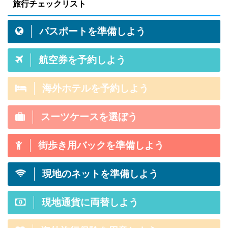
旅行チェックリスト
イズを
スプレス・カードを持つことにメリッ
のサイト
物とし
ト感じますか？この記事は初めてアメ
界最
パスポートを準備しよう
加料金
リカン・エキスプレスのクレジットカ
30,
に、重
ードを持って旅行に行くメリットがあ
テル数
航空券を予約しよう
増えて
るか否かの参考記事です。 結論から言
がこ
せっか
うと「これまでの海外旅行をグレード
ます。
アップさせるクレカ」それがアメ ...
海外ホテルを予約しよう
スーツケースを選ぼう
街歩き用バックを準備しよう
現地のネットを準備しよう
現地通貨に両替しよう