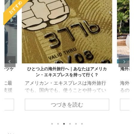
おすすめ
スーツケ
ひとつ上の海外旅行へ｜あなたはアメリカ
海外ホ
ン・エキスプレスを持って行く？
ともに最
アメリカン・エキスプレスは海外旅行
海外
が支援
でも、国内でも、使うことや持ってい
るの
話もだ
ることにメリットがあるクレジットカ
ルの
つづきを読む
これか
ード。例えば、アメリカン・エキスプ
にな
る方も
レスが提供している特典（海外旅行保
テル
あたっ
険や提携ホテル無料宿泊など）は持っ
てみ
の重量
ているだけでメリットになります。 と
必見で
切で
はいえ「あなたは」アメリカン・エキ
つ 今