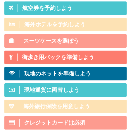
に、重
ードを持って旅行に行くメリットがあ
テル数
航空券を予約しよう
増えて
るか否かの参考記事です。 結論から言
がこ
せっか
うと「これまでの海外旅行をグレード
ます。
アップさせるクレカ」それがアメ ...
海外ホテルを予約しよう
スーツケースを選ぼう
街歩き用バックを準備しよう
現地のネットを準備しよう
現地通貨に両替しよう
海外旅行保険を用意しよう
クレジットカードは必須