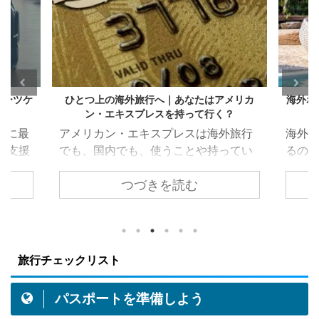
スーツケ
ひとつ上の海外旅行へ｜あなたはアメリカ
海外ホ
ン・エキスプレスを持って行く？
ともに最
アメリカン・エキスプレスは海外旅行
海外
が支援
でも、国内でも、使うことや持ってい
るの
話もだ
ることにメリットがあるクレジットカ
ルの
つづきを読む
これか
ード。例えば、アメリカン・エキスプ
にな
る方も
レスが提供している特典（海外旅行保
テル
あたっ
険や提携ホテル無料宿泊など）は持っ
てみ
の重量
ているだけでメリットになります。 と
必見で
切で
はいえ「あなたは」アメリカン・エキ
つ 今
旅行チェックリスト
イズを
スプレス・カードを持つことにメリッ
のサイト
物とし
ト感じますか？この記事は初めてアメ
界最
パスポートを準備しよう
加料金
リカン・エキスプレスのクレジットカ
30,