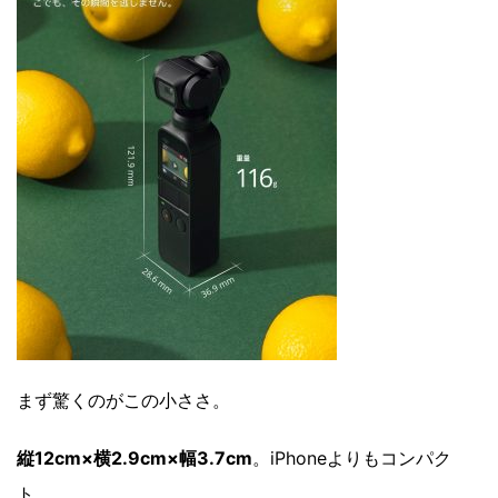
まず驚くのがこの小ささ。
縦12cm×横2.9cm×幅3.7cm
。iPhoneよりもコンパク
ト。