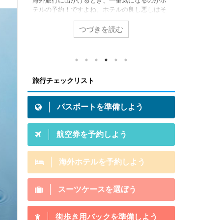
、国
海外旅行に出かけるとき、一番気になるのがホ
私が海外旅
ット
テルの予約！ですよね。ホテルの良し悪しはそ
いる翻訳機
カ
のまま旅行の思い出になってしまうことも。そ
型「ポケトー
外旅
こで海外ホテル予約の有名４サイトを徹底比較
ました。 
つづきを読む
てい
してみたいと思います。旅にでたい方は必見で
ーしてみた
「あな
すよ！ 海外ホテル予約サイト４つ 今回、徹底
こがすごい
を持
比較するのは、この４つのサイトです。
いこなせる
初め
Expedia Expediaは世界最大のホテル予約サイ
の？ この
カー
トです。世界30,000都市、300,000件近くの掲
問を一つず
旅行チェックリスト
かの
載ホテル数を誇り、全世界で月間9000万人がこ
論から言う
での海
のサイトからホテルを予約しています。日本語
での言語の
れが
コールセンターもあり ...
い方もすごく
パスポートを準備しよう
航空券を予約しよう
海外ホテルを予約しよう
スーツケースを選ぼう
街歩き用バックを準備しよう