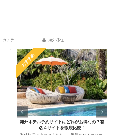
カメラ
海外移住
おすすめ
リカ
海外ホテル予約サイトはどれがお得なの？有
【ポケト
名４サイトを徹底比較！
き新型翻