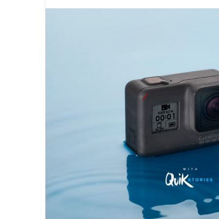
※ 2020年7月9
に更新しました。 政
アクションカメラの分野で絶大な人気を誇る
ンペーン」の話もだ
GoPro。 GoPro 興味あるけど初心者でも使い
ね。 これから夏の
つづきを読む
つ
方は簡単？ 水中でも使えるの？海で使ってみた
も多いと思います。
いんだけど耐久性は大丈夫？ 他のアクションカ
行機の中に持ち込む
メラとどう違うの？ 僕が購入してから５年間実
ておくことは大切で
際に使ってみて感じる良い点と残念な点を書い
るサイズをオーバー
てみたいと思います。 2019.5.17追記 DJIから、
して預けることにな
ブレない最強のアクションカム「Osmo
してしまいます。 
Action」が発表されました。 こちらは、GoPro
しいLCC路線も増
よりも価格が安く、手ぶれ補正などの性能が良
です。 せっかく「G .
いので、現時点で一番オススメの水中カメラで
す。 G ...