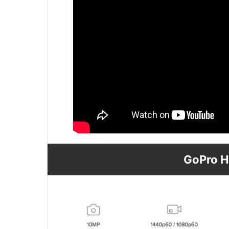
GoPro