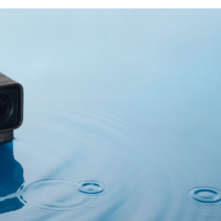
日 価格・商品ともに最新の情報
アメリカン・エキスプレスは海外旅行でも
府が支援する「Go To キャ
内でも、使うことや持っていることにメリ
いぶ具体的に出てきました
があるクレジットカード。例えば、アメリ
季節、国内旅行に出かける方
ン・エキスプレスが提供している特典（海
づきを読む
つづきを読む
 旅行に行くにあたって、飛
行保険や提携ホテル無料宿泊など）は持っ
荷物の重量と大きさを知っ
るだけでメリットになります。 とはいえ
す。 もし機内持ち込みでき
たは」アメリカン・エキスプレス・カード
してしまうと、預け荷物と
つことにメリット感じますか？この記事は
り、高額な追加料金が発生
てアメリカン・エキスプレスのクレジット
近年特に、重量チェックの厳
ドを持って旅行に行くメリットがあるか否
えてきているので注意が必要
参考記事です。 結論から言うと「これま
..
外旅行をグレードアップさせるクレカ」そ
アメ ...