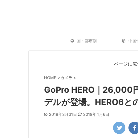
国・都市別
中国
ページに広
HOME
>
カメラ
>
GoPro HERO｜26
デルが登場。HERO6
2018年3月31日
2018年4月6日
ゴープロ（GoPro）水中撮影レビュー｜海
機内持ち込みにお
水浴に GoPro はおすすめ？初心者でも使い
ース10選
方は簡単？