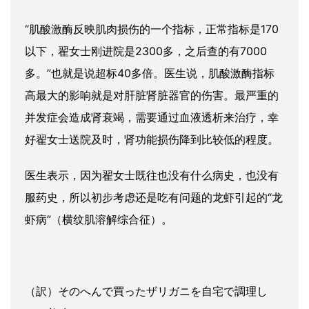
“肌酸激酶反映肌肉损伤的一个指标，正常指标是170
以下，翟女士刚进院是2300多，之后查的有7000
多。”也就是说超标40多倍。医生说，肌酸激酶指标
高最大的影响就是对肝脏肾脏器官的伤害。最严重的
并发症会造成肾衰竭，需要通过血液透析来治疗，幸
好翟女士送院及时，肾功能损伤降到比较低的程度。
医生表示，因为翟女士既往也没有什么病史，也没有
服药史，所以初步考虑还是吃有问题的龙虾引起的“龙
虾病”（横纹肌溶解综合征）。
（訳）そのへんで買ったザリガニを自宅で調理し