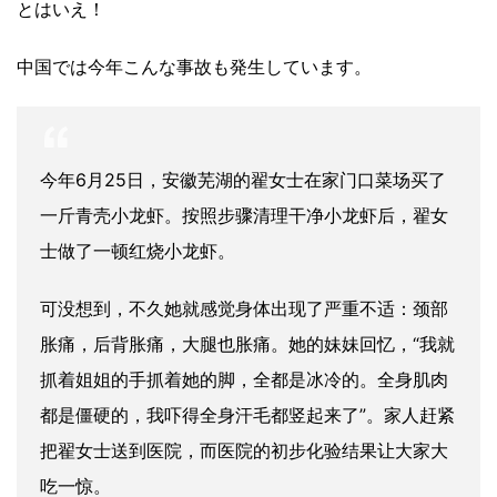
とはいえ！
中国では今年こんな事故も発生しています。
今年6月25日，安徽芜湖的翟女士在家门口菜场买了
一斤青壳小龙虾。按照步骤清理干净小龙虾后，翟女
士做了一顿红烧小龙虾。
可没想到，不久她就感觉身体出现了严重不适：颈部
胀痛，后背胀痛，大腿也胀痛。她的妹妹回忆，“我就
抓着姐姐的手抓着她的脚，全都是冰冷的。全身肌肉
都是僵硬的，我吓得全身汗毛都竖起来了”。家人赶紧
把翟女士送到医院，而医院的初步化验结果让大家大
吃一惊。