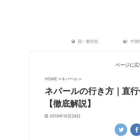
国・都市別
中国
ページに広
HOME
>
ネパール
>
ネパールの行き方｜直行
【徹底解説】
2019年10月28日
「AKASO Brave 7 LE」はGoProキラーに
ゴープロ（GoP
なるのか？お手軽アクションカメラ【発売レ
水浴に GoPro
ビュー】