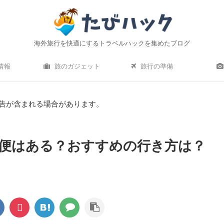
海外旅行を快適にするトラベルハックを集めたブログ
情報
旅のガジェット
旅行の準備
告が含まれる場合があります。
便はある？おすすめの行き方は？
ro）水中撮影レビュー｜海
機内持ち込みにおすすめの軽量小型ス
 はおすすめ？初心者でも使い
ース10選！【2020年最新】
方は簡単？