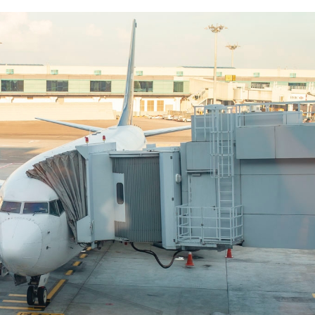
※ 2020年7月9日 価格・商品ともに最新
に更新しました。 政府が支援する「Go To
分野で絶大な人気を誇る
ンペーン」の話もだいぶ具体的に出てきま
o 興味あるけど初心者でも使い
ね。 これから夏の季節、国内旅行に出か
づきを読む
つづきを読む
も使えるの？海で使ってみた
も多いと思います。 旅行に行くにあたっ
大丈夫？ 他のアクションカ
行機の中に持ち込む荷物の重量と大きさを
 僕が購入してから５年間実
ておくことは大切です。 もし機内持ち込
る良い点と残念な点を書い
るサイズをオーバーしてしまうと、預け荷
019.5.17追記 DJIから、
して預けることになり、高額な追加料金が
ションカム「Osmo
してしまいます。 近年特に、重量チェッ
れました。 こちらは、GoPro
しいLCC路線も増えてきているので注意が
手ぶれ補正などの性能が良
です。 せっかく「G ...
番オススメの水中カメラで