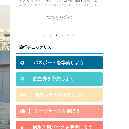
の情報
アメリカン・エキスプレスは海外旅行でも、国
海外旅行に
 キャ
内でも、使うことや持っていることにメリット
テルの予約
した
があるクレジットカード。例えば、アメリカ
のまま旅行
ける方
ン・エキスプレスが提供している特典（海外旅
こで海外ホ
つづきを読む
て、飛
行保険や提携ホテル無料宿泊など）は持ってい
してみたい
知っ
るだけでメリットになります。 とはいえ「あな
すよ！ 海
みでき
たは」アメリカン・エキスプレス・カードを持
比較するの
物と
つことにメリット感じますか？この記事は初め
Expedi
発生
てアメリカン・エキスプレスのクレジットカー
トです。世界
旅行チェックリスト
クの厳
ドを持って旅行に行くメリットがあるか否かの
載ホテル数
必要
参考記事です。 結論から言うと「これまでの海
のサイトか
外旅行をグレードアップさせるクレカ」それが
コールセンタ
パスポートを準備しよう
アメ ...
航空券を予約しよう
海外ホテルを予約しよう
スーツケースを選ぼう
街歩き用バックを準備しよう