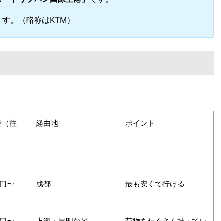
す。（略称はKTM）
段（往
経由地
ポイント
）
万円〜
成都
最も安くで行ける
万円〜
上海・昆明など
荷物をたくさん持ってい