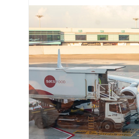
先日9月3日に発売されたばかりのアクションカ
アクションカメラの
メラ「AKASO Brave 7 LE」をレビューしま
GoPro。 GoPr
つづきを読む
つ
す。 こちらは、欧米のAmazonでランキング1
方は簡単？ 水中で
位、年間50万台以上売り上げている
いんだけど耐久性は
「AKASO」ブランドの最上位機種です。
メラとどう違うの？
「GoProの約3分の1の価格で、かなりの高性
際に使ってみて感じ
能！」 そのスペックに嘘偽りはないのか？サン
てみたいと思います。 2
プルを提供いただきガッツリ使ってみました。
ブレない最強のアク
本記事では、実際に使って感じたことをもとに
Action」が発表さ
気になる疑問を一つずつ解説していきます。
よりも価格が安く、
「AKASO Brave 7 LE」ってどんなカメラ？ 格
いので、現時点で一
安だけど性能 ...
す。 G ...