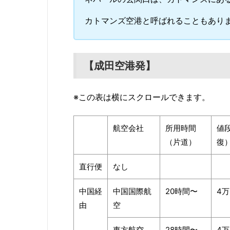
カトマンズ空港と呼ばれることもありま
【成田空港発】
※この表は横にスクロールできます。
航空会社
所用時間
値
（片道）
復
直行便
なし
中国経
中国国際航
20時間〜
4
由
空
東方航空
28時間〜
4