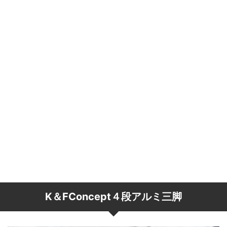
K＆FConcept４段アルミ三脚