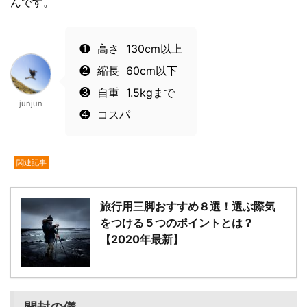
んです。
❶ 高さ 130cm以上
❷ 縮長 60cm以下
❸ 自重 1.5kgまで
junjun
❹ コスパ
関連記事
旅行用三脚おすすめ８選！選ぶ際気
をつける５つのポイントとは？
【2020年最新】