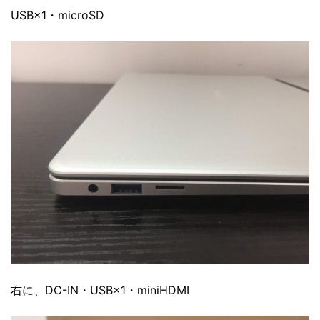
USB×1・microSD
右に、DC-IN・USB×1・miniHDMI