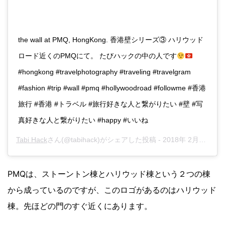
the wall at PMQ, HongKong. 香港壁シリーズ③ ハリウッド
ロード近くのPMQにて。 たびハックの中の人です
#hongkong #travelphotography #traveling #travelgram
#fashion #trip #wall #pmq #hollywoodroad #followme #香港
旅行 #香港 #トラベル #旅行好きな人と繋がりたい #壁 #写
真好きな人と繋がりたい #happy #いいね
Tabi Hack
さん(@tabihack)がシェアした投稿 -
2018年 2月月3日午前2時12分PST
PMQは、ストーントン棟とハリウッド棟という２つの棟
から成っているのですが、このロゴがあるのはハリウッド
棟。先ほどの門のすぐ近くにあります。