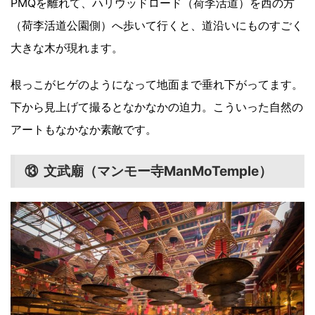
PMQを離れて、ハリウッドロード（荷李活道）を西の方
（荷李活道公園側）へ歩いて行くと、道沿いにものすごく
大きな木が現れます。
根っこがヒゲのようになって地面まで垂れ下がってます。
下から見上げて撮るとなかなかの迫力。こういった自然の
アートもなかなか素敵です。
⑬ 文武廟（マンモー寺ManMoTemple）