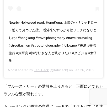
Nearby Hollywood road, HongKong. 上環のハリウッドロー
ド近くで見つけた壁。 香港来てすっかり壁フェチになりま
した♪ #hongkong #travelphotography #travel #traveling
#streetfashion #streetphotography #followme #香港 #香港
旅行 #旅写真 #旅行好きな人と繋がりたい #タビジョ #女子
旅
A post shared by
Tabi Hack
(@tabihack) on
Jan 26, 2018 at 7:51pm PST
「ブルース・リー」の階段を上りきると、正面にとてもカ
ラフルな壁が現れます。
カラーリングが香港の交通ICカードの「オクトパス（八逹