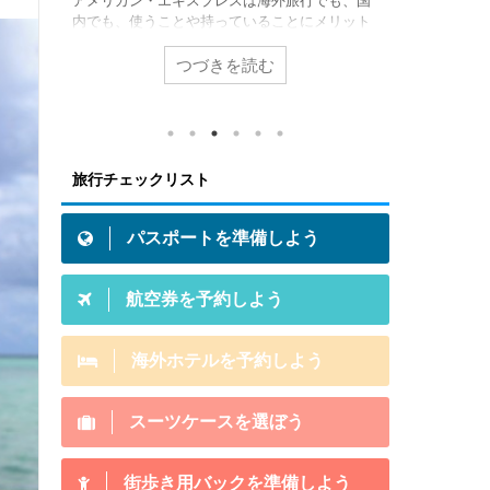
の情報
アメリカン・エキスプレスは海外旅行でも、国
海外旅行に
 キャ
内でも、使うことや持っていることにメリット
テルの予約
した
があるクレジットカード。例えば、アメリカ
のまま旅行
ける方
ン・エキスプレスが提供している特典（海外旅
こで海外ホ
つづきを読む
て、飛
行保険や提携ホテル無料宿泊など）は持ってい
してみたい
知っ
るだけでメリットになります。 とはいえ「あな
すよ！ 海
みでき
たは」アメリカン・エキスプレス・カードを持
比較するの
物と
つことにメリット感じますか？この記事は初め
Expedi
発生
てアメリカン・エキスプレスのクレジットカー
トです。世界
旅行チェックリスト
クの厳
ドを持って旅行に行くメリットがあるか否かの
載ホテル数
必要
参考記事です。 結論から言うと「これまでの海
のサイトか
外旅行をグレードアップさせるクレカ」それが
コールセンタ
パスポートを準備しよう
アメ ...
航空券を予約しよう
海外ホテルを予約しよう
スーツケースを選ぼう
街歩き用バックを準備しよう