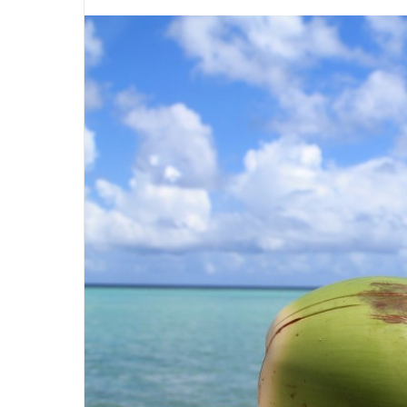
先日9月3日に発売されたばかりのアクションカ
アクションカメラの
メラ「AKASO Brave 7 LE」をレビューしま
GoPro。 GoPr
つづきを読む
つ
す。 こちらは、欧米のAmazonでランキング1
方は簡単？ 水中で
位、年間50万台以上売り上げている
いんだけど耐久性は
「AKASO」ブランドの最上位機種です。
メラとどう違うの？
「GoProの約3分の1の価格で、かなりの高性
際に使ってみて感じ
能！」 そのスペックに嘘偽りはないのか？サン
てみたいと思います。 2
プルを提供いただきガッツリ使ってみました。
ブレない最強のアク
本記事では、実際に使って感じたことをもとに
Action」が発表さ
気になる疑問を一つずつ解説していきます。
よりも価格が安く、
「AKASO Brave 7 LE」ってどんなカメラ？ 格
いので、現時点で一
安だけど性能 ...
す。 G ...