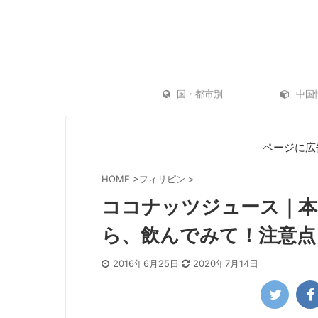
国・都市別
中国
ページに広
HOME
>
フィリピン
>
ココナッツジュース｜本
ら、飲んでみて！注意点
2016年6月25日
2020年7月14日
「AKASO Brave 7 LE」はGoProキラーに
ゴープロ（GoP
なるのか？お手軽アクションカメラ【発売レ
水浴に GoPro
ビュー】