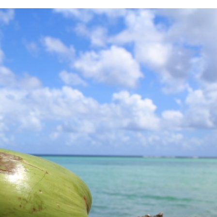
※ 2020年7月9日 価格・商品ともに最新
に更新しました。 政府が支援する「Go To
分野で絶大な人気を誇る
ンペーン」の話もだいぶ具体的に出てきま
o 興味あるけど初心者でも使い
ね。 これから夏の季節、国内旅行に出か
づきを読む
つづきを読む
も使えるの？海で使ってみた
も多いと思います。 旅行に行くにあたっ
大丈夫？ 他のアクションカ
行機の中に持ち込む荷物の重量と大きさを
 僕が購入してから５年間実
ておくことは大切です。 もし機内持ち込
る良い点と残念な点を書い
るサイズをオーバーしてしまうと、預け荷
019.5.17追記 DJIから、
して預けることになり、高額な追加料金が
ションカム「Osmo
してしまいます。 近年特に、重量チェッ
れました。 こちらは、GoPro
しいLCC路線も増えてきているので注意が
手ぶれ補正などの性能が良
です。 せっかく「G ...
番オススメの水中カメラで