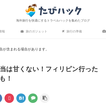
海外旅行を快適にするトラベルハックを集めたブログ
情報
旅のガジェット
旅行の準備
告が含まれる場合があります。
当は甘くない！フィリピン行った
も！
ro）水中撮影レビュー｜海
機内持ち込みにおすすめの軽量小型ス
 はおすすめ？初心者でも使い
ース10選！【2020年最新】
方は簡単？