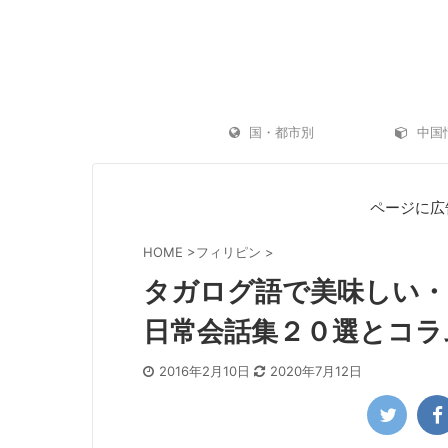
国・都市別
中国
ページに広
HOME
>
フィリピン
>
タガログ語で美味しい・
日常会話集２０選とコラ
2016年2月10日
2020年7月12日
「AKASO Brave 7 LE」はGoProキラーに
ゴープロ（GoP
なるのか？お手軽アクションカメラ【発売レ
水浴に GoPro
ビュー】