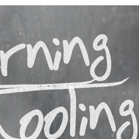
※ 2020年7月9日 価格・商品ともに最新
に更新しました。 政府が支援する「Go To
分野で絶大な人気を誇る
ンペーン」の話もだいぶ具体的に出てきま
o 興味あるけど初心者でも使い
ね。 これから夏の季節、国内旅行に出か
づきを読む
つづきを読む
も使えるの？海で使ってみた
も多いと思います。 旅行に行くにあたっ
大丈夫？ 他のアクションカ
行機の中に持ち込む荷物の重量と大きさを
 僕が購入してから５年間実
ておくことは大切です。 もし機内持ち込
る良い点と残念な点を書い
るサイズをオーバーしてしまうと、預け荷
019.5.17追記 DJIから、
して預けることになり、高額な追加料金が
ションカム「Osmo
してしまいます。 近年特に、重量チェッ
れました。 こちらは、GoPro
しいLCC路線も増えてきているので注意が
手ぶれ補正などの性能が良
です。 せっかく「G ...
番オススメの水中カメラで