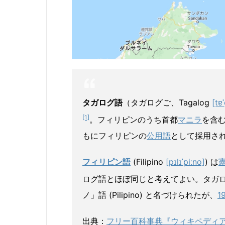
タガログ語
（タガログご、
Tagalog
[tɐ
[1]
。フィリピンのうち首都
マニラ
を含
もにフィリピンの
公用語
として採用さ
フィリピン語
(Filipino
[pɪlɪˈpiːno]
) は
ログ語とほぼ同じと考えてよい。タガロ
ノ」語 (Pilipino) と名づけられたが、
1
出典：
フリー百科事典『ウィキペディア（W