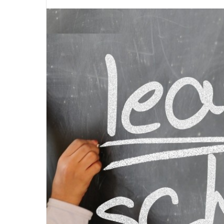
先日9月3日に発売されたばかりのアクションカ
アクションカメラの
メラ「AKASO Brave 7 LE」をレビューしま
GoPro。 GoPr
つづきを読む
つ
す。 こちらは、欧米のAmazonでランキング1
方は簡単？ 水中で
位、年間50万台以上売り上げている
いんだけど耐久性は
「AKASO」ブランドの最上位機種です。
メラとどう違うの？
「GoProの約3分の1の価格で、かなりの高性
際に使ってみて感じ
能！」 そのスペックに嘘偽りはないのか？サン
てみたいと思います。 2
プルを提供いただきガッツリ使ってみました。
ブレない最強のアク
本記事では、実際に使って感じたことをもとに
Action」が発表さ
気になる疑問を一つずつ解説していきます。
よりも価格が安く、
「AKASO Brave 7 LE」ってどんなカメラ？ 格
いので、現時点で一
安だけど性能 ...
す。 G ...