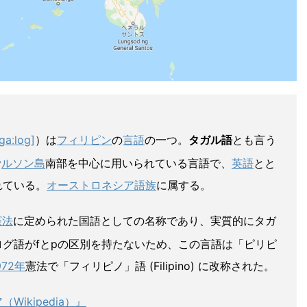
ˈɡaːloɡ]
）は
フィリピン
の
言語
の一つ。
タガル語
とも言う
む
ルソン島
南部を中心に用いられている言語で、
英語
とと
れている。
オーストロネシア語族
に属する。
憲法
に定められた国語としての名称であり、実質的にタガ
グ語がfとpの区別を持たないため、この言語は「ピリピ
972年
憲法で「フィリピノ」語 (Filipino) に改称された。
ikipedia）』