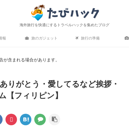
海外旅行を快適にするトラベルハックを集めたブログ
情報
旅のガジェット
旅行の準備
告が含まれる場合があります。
ありがとう・愛してるなど挨拶・
ム【フィリピン】
ro）水中撮影レビュー｜海
機内持ち込みにおすすめの軽量小型ス
 はおすすめ？初心者でも使い
ース10選！【2020年最新】
方は簡単？