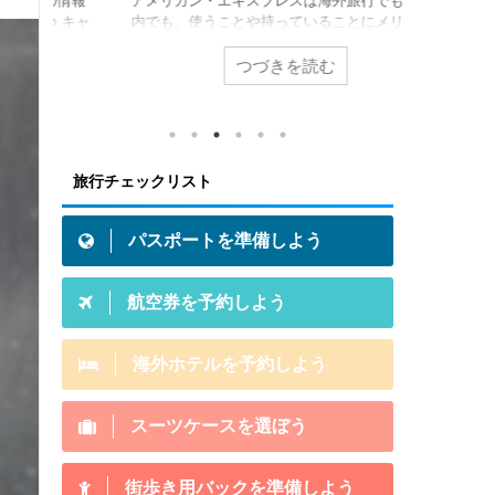
の情報
アメリカン・エキスプレスは海外旅行でも、国
海外旅行に
 キャ
内でも、使うことや持っていることにメリット
テルの予約
した
があるクレジットカード。例えば、アメリカ
のまま旅行
ける方
ン・エキスプレスが提供している特典（海外旅
こで海外ホ
つづきを読む
て、飛
行保険や提携ホテル無料宿泊など）は持ってい
してみたい
知っ
るだけでメリットになります。 とはいえ「あな
すよ！ 海
みでき
たは」アメリカン・エキスプレス・カードを持
比較するの
物と
つことにメリット感じますか？この記事は初め
Expedi
発生
てアメリカン・エキスプレスのクレジットカー
トです。世界
旅行チェックリスト
クの厳
ドを持って旅行に行くメリットがあるか否かの
載ホテル数
必要
参考記事です。 結論から言うと「これまでの海
のサイトか
外旅行をグレードアップさせるクレカ」それが
コールセンタ
パスポートを準備しよう
アメ ...
航空券を予約しよう
海外ホテルを予約しよう
スーツケースを選ぼう
街歩き用バックを準備しよう