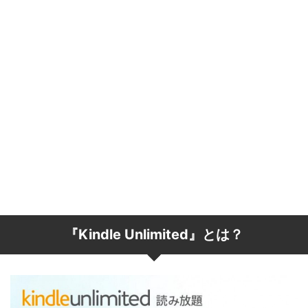
『Kindle Unlimited』とは？