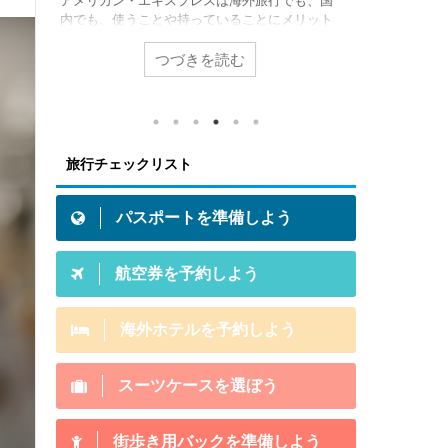
、国
海外旅行に出かけるとき、一番気になるのがホ
私が海外旅
ット
テルの予約！ですよね。ホテルの良し悪しはそ
いる翻訳機
カ
のまま旅行の思い出になってしまうことも。そ
型「ポケトー
外旅
こで海外ホテル予約の有名４サイトを徹底比較
ました。 
つづきを読む
てい
してみたいと思います。旅にでたい方は必見で
ーしてみた
「あな
すよ！ 海外ホテル予約サイト４つ 今回、徹底
こがすごい
を持
比較するのは、この４つのサイトです。
いこなせる
初め
Expedia Expediaは世界最大のホテル予約サイ
の？ この
カー
トです。世界30,000都市、300,000件近くの掲
問を一つず
旅行チェックリスト
かの
載ホテル数を誇り、全世界で月間9000万人がこ
論から言う
での海
のサイトからホテルを予約しています。日本語
での言語の
れが
コールセンターもあり ...
い方もすごく
パスポートを準備しよう
航空券を予約しよう
海外ホテルを予約しよう
スーツケースを選ぼう
街歩き用バックを準備しよう