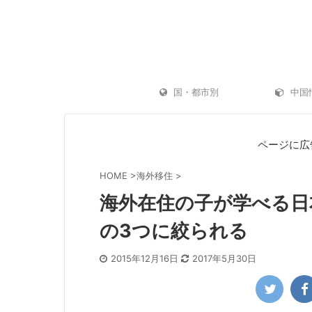
国・都市別
中国
ページに広
HOME
>
海外移住
>
海外在住の子が学べる日
の3つに絞られる
2015年12月16日
2017年5月30日
ゴープロ（GoPro）水中撮影レビュー｜海
機内持ち込みにお
水浴に GoPro はおすすめ？初心者でも使い
ース10選
方は簡単？