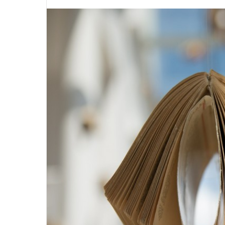
※ 2020年7月9
に更新しました。 政
アクションカメラの分野で絶大な人気を誇る
ンペーン」の話もだ
GoPro。 GoPro 興味あるけど初心者でも使い
ね。 これから夏の
つづきを読む
つ
方は簡単？ 水中でも使えるの？海で使ってみた
も多いと思います。
いんだけど耐久性は大丈夫？ 他のアクションカ
行機の中に持ち込む
メラとどう違うの？ 僕が購入してから５年間実
ておくことは大切で
際に使ってみて感じる良い点と残念な点を書い
るサイズをオーバー
てみたいと思います。 2019.5.17追記 DJIから、
して預けることにな
ブレない最強のアクションカム「Osmo
してしまいます。 
Action」が発表されました。 こちらは、GoPro
しいLCC路線も増
よりも価格が安く、手ぶれ補正などの性能が良
です。 せっかく「G .
いので、現時点で一番オススメの水中カメラで
す。 G ...