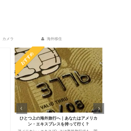
カメラ
海外移住
おすすめ
リカ
海外ホテル予約サイトはどれがお得なの？有
【ポケト
名４サイトを徹底比較！
き新型翻