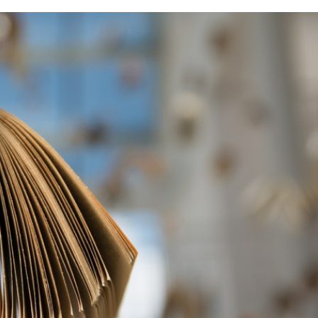
日 価格・商品ともに最新の情報
アメリカン・エキスプレスは海外旅行でも
府が支援する「Go To キャ
内でも、使うことや持っていることにメリ
いぶ具体的に出てきました
があるクレジットカード。例えば、アメリ
季節、国内旅行に出かける方
ン・エキスプレスが提供している特典（海
づきを読む
つづきを読む
 旅行に行くにあたって、飛
行保険や提携ホテル無料宿泊など）は持っ
荷物の重量と大きさを知っ
るだけでメリットになります。 とはいえ
す。 もし機内持ち込みでき
たは」アメリカン・エキスプレス・カード
してしまうと、預け荷物と
つことにメリット感じますか？この記事は
り、高額な追加料金が発生
てアメリカン・エキスプレスのクレジット
近年特に、重量チェックの厳
ドを持って旅行に行くメリットがあるか否
えてきているので注意が必要
参考記事です。 結論から言うと「これま
..
外旅行をグレードアップさせるクレカ」そ
アメ ...