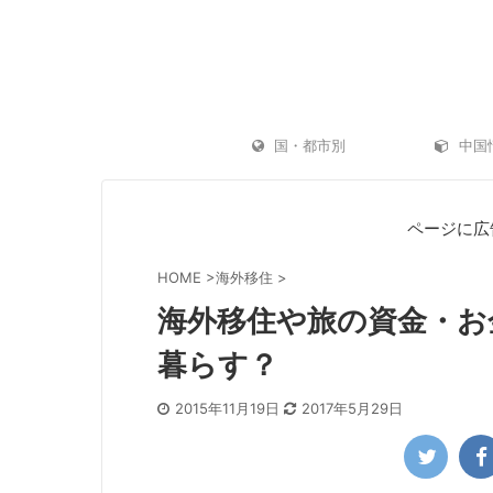
国・都市別
中国
ページに広
HOME
>
海外移住
>
海外移住や旅の資金・お
暮らす？
2015年11月19日
2017年5月29日
ゴープロ（GoPro）水中撮影レビュー｜海
機内持ち込みにお
水浴に GoPro はおすすめ？初心者でも使い
ース10選
方は簡単？