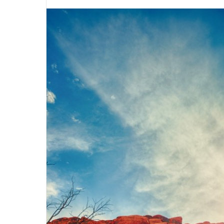
※ 2020年7月9
に更新しました。 政
アクションカメラの分野で絶大な人気を誇る
ンペーン」の話もだ
GoPro。 GoPro 興味あるけど初心者でも使い
ね。 これから夏の
つづきを読む
つ
方は簡単？ 水中でも使えるの？海で使ってみた
も多いと思います。
いんだけど耐久性は大丈夫？ 他のアクションカ
行機の中に持ち込む
メラとどう違うの？ 僕が購入してから５年間実
ておくことは大切で
際に使ってみて感じる良い点と残念な点を書い
るサイズをオーバー
てみたいと思います。 2019.5.17追記 DJIから、
して預けることにな
ブレない最強のアクションカム「Osmo
してしまいます。 
Action」が発表されました。 こちらは、GoPro
しいLCC路線も増
よりも価格が安く、手ぶれ補正などの性能が良
です。 せっかく「G .
いので、現時点で一番オススメの水中カメラで
す。 G ...