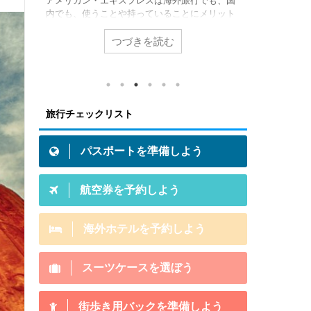
、国
海外旅行に出かけるとき、一番気になるのがホ
私が海外旅
ット
テルの予約！ですよね。ホテルの良し悪しはそ
いる翻訳機
カ
のまま旅行の思い出になってしまうことも。そ
型「ポケトー
外旅
こで海外ホテル予約の有名４サイトを徹底比較
ました。 
つづきを読む
てい
してみたいと思います。旅にでたい方は必見で
ーしてみた
「あな
すよ！ 海外ホテル予約サイト４つ 今回、徹底
こがすごい
を持
比較するのは、この４つのサイトです。
いこなせる
初め
Expedia Expediaは世界最大のホテル予約サイ
の？ この
カー
トです。世界30,000都市、300,000件近くの掲
問を一つず
旅行チェックリスト
かの
載ホテル数を誇り、全世界で月間9000万人がこ
論から言う
での海
のサイトからホテルを予約しています。日本語
での言語の
れが
コールセンターもあり ...
い方もすごく
パスポートを準備しよう
航空券を予約しよう
海外ホテルを予約しよう
スーツケースを選ぼう
街歩き用バックを準備しよう