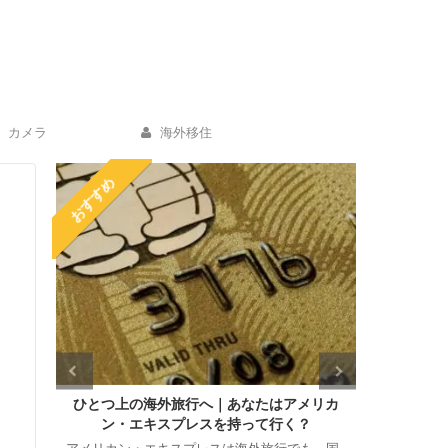
カメラ
海外移住
おすすめ
リカ
海外ホテル予約サイトはどれがお得なの？有
【ポケト
名４サイトを徹底比較！
き新型翻