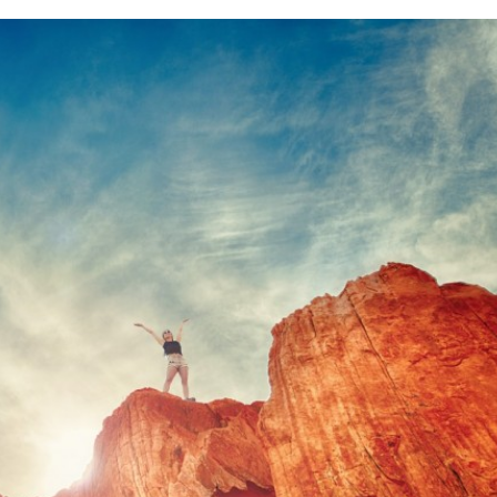
日 価格・商品ともに最新の情報
アメリカン・エキスプレスは海外旅行でも
府が支援する「Go To キャ
内でも、使うことや持っていることにメリ
いぶ具体的に出てきました
があるクレジットカード。例えば、アメリ
季節、国内旅行に出かける方
ン・エキスプレスが提供している特典（海
づきを読む
つづきを読む
 旅行に行くにあたって、飛
行保険や提携ホテル無料宿泊など）は持っ
荷物の重量と大きさを知っ
るだけでメリットになります。 とはいえ
す。 もし機内持ち込みでき
たは」アメリカン・エキスプレス・カード
してしまうと、預け荷物と
つことにメリット感じますか？この記事は
り、高額な追加料金が発生
てアメリカン・エキスプレスのクレジット
近年特に、重量チェックの厳
ドを持って旅行に行くメリットがあるか否
えてきているので注意が必要
参考記事です。 結論から言うと「これま
..
外旅行をグレードアップさせるクレカ」そ
アメ ...