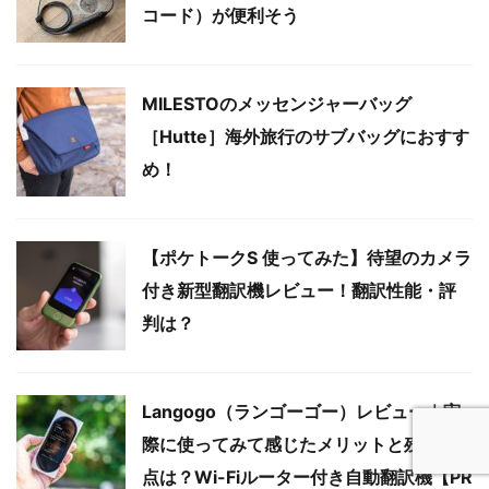
コード）が便利そう
MILESTOのメッセンジャーバッグ
［Hutte］海外旅行のサブバッグにおすす
め！
【ポケトークS 使ってみた】待望のカメラ
付き新型翻訳機レビュー！翻訳性能・評
判は？
Langogo（ランゴーゴー）レビュー｜実
際に使ってみて感じたメリットと残念な
点は？Wi-Fiルーター付き自動翻訳機【PR