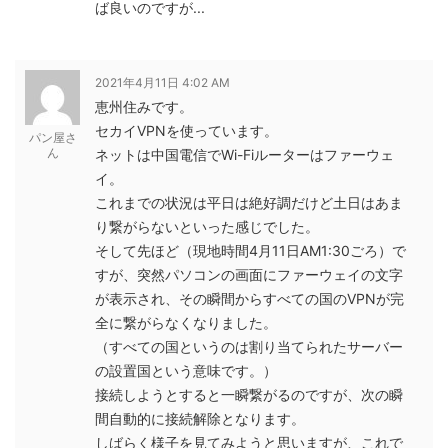
ば良いのですが...
2021年4月11日 4:02 AM
恵州住みです。
セカイVPNを使っています。
パン屋さ
ん
ネットは中国電信でWi-Fiルーターはファーウェ
イ。
これまでの状況は平日は絶好調だけど土日はあま
り繋がらないといった感じでした。
そして先ほど（現地時間4月11日AM1:30ごろ）で
すが、突然パソコンの画面にファーウェイの文字
が表示され、その瞬間からすべての国のVPNが完
全に繋がらなくなりました。
（すべての国というのは割り当てられたサーバー
の設置国という意味です。）
接続しようとすると一瞬繋がるのですが、次の瞬
間自動的に接続解除となります。
しばらく様子を見てみようと思いますが、これで