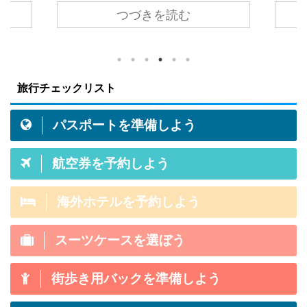
をレビ
つづきを読む
海外ホ
S（POCKETALK S）」が登場しまし
Ama
比較し
た。 早速、購入して使ってみたのでレ
以上売
い方は
ビューしてみたいと思います。 ポケト
ドの最
イト４
ークSってどこがすごいの？ 設定は難
分の1
の４つ
しい？機械苦手でも使いこなせる？ 翻
旅行チェックリスト
その
iaは世
訳性能は普通に使えるレベルなの？ こ
ンプ
。世界
の記事では、ポケトークSの気になる疑
パスポートを準備しよう
みまし
の掲載ホ
問を一つずつ使いながら解説していき
感じ
00万人
ます。 結論から言うと、「これ１台持
つずつ
航空券を予約しよう
してい
ってると海外旅行での言語の不安が消
Bra
...
えます！」 そして設定や使い方もすご
だけど性
く簡単！もはや ...
海外ホテルを予約しよう
スーツケースを選ぼう
街歩き用バックを準備しよう