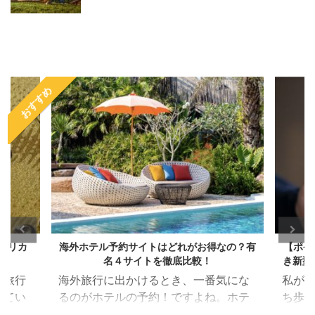
おすすめ
なの？有
【ポケトークS 使ってみた】待望のカメラ付
「AKA
き新型翻訳機レビュー！翻訳性能・評判は？
なるの
気にな
私が海外旅行の必需品としていつも持
先日9
。ホテ
ち歩いている翻訳機「ポケトーク」
ションカ
思い出
に、カメラ付きの新型「ポケトーク