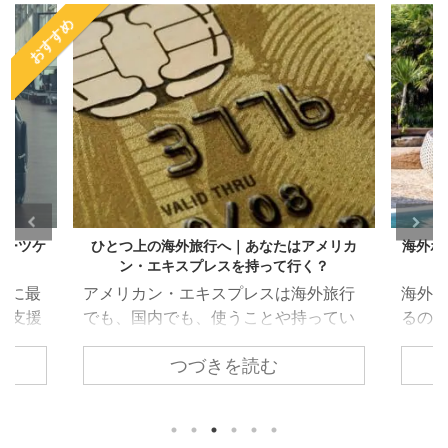
おすすめ
スーツケ
ひとつ上の海外旅行へ｜あなたはアメリカ
海外ホ
ン・エキスプレスを持って行く？
ともに最
アメリカン・エキスプレスは海外旅行
海外
が支援
でも、国内でも、使うことや持ってい
るの
話もだ
ることにメリットがあるクレジットカ
ルの
つづきを読む
これか
ード。例えば、アメリカン・エキスプ
にな
る方も
レスが提供している特典（海外旅行保
テル
あたっ
険や提携ホテル無料宿泊など）は持っ
てみ
の重量
ているだけでメリットになります。 と
必見で