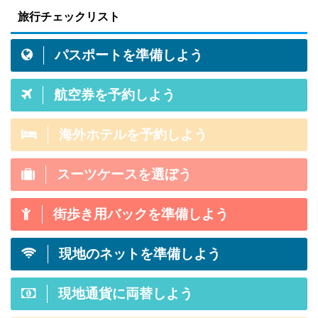
切で
はいえ「あなたは」アメリカン・エキ
つ 今
旅行チェックリスト
イズを
スプレス・カードを持つことにメリッ
のサイト
物とし
ト感じますか？この記事は初めてアメ
界最
パスポートを準備しよう
加料金
リカン・エキスプレスのクレジットカ
30,
に、重
ードを持って旅行に行くメリットがあ
テル数
航空券を予約しよう
増えて
るか否かの参考記事です。 結論から言
がこ
せっか
うと「これまでの海外旅行をグレード
ます。
アップさせるクレカ」それがアメ ...
海外ホテルを予約しよう
スーツケースを選ぼう
街歩き用バックを準備しよう
現地のネットを準備しよう
現地通貨に両替しよう