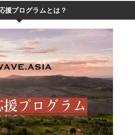
※ 2020年7月9日 価格・商品ともに最新
に更新しました。 政府が支援する「Go To
分野で絶大な人気を誇る
応援プログラムとは？
ンペーン」の話もだいぶ具体的に出てきま
o 興味あるけど初心者でも使い
ね。 これから夏の季節、国内旅行に出か
づきを読む
つづきを読む
も使えるの？海で使ってみた
も多いと思います。 旅行に行くにあたっ
大丈夫？ 他のアクションカ
行機の中に持ち込む荷物の重量と大きさを
 僕が購入してから５年間実
ておくことは大切です。 もし機内持ち込
る良い点と残念な点を書い
るサイズをオーバーしてしまうと、預け荷
019.5.17追記 DJIから、
して預けることになり、高額な追加料金が
ションカム「Osmo
してしまいます。 近年特に、重量チェッ
れました。 こちらは、GoPro
しいLCC路線も増えてきているので注意が
手ぶれ補正などの性能が良
です。 せっかく「G ...
番オススメの水中カメラで