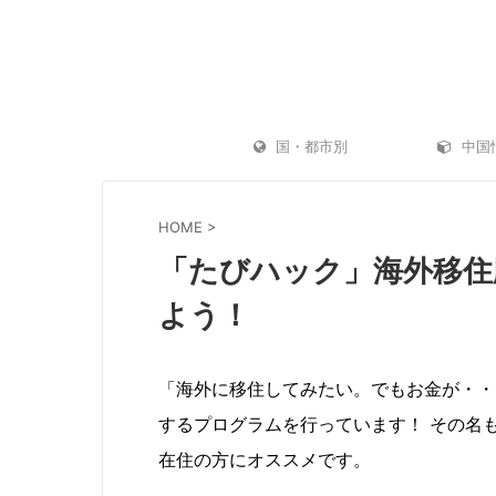
国・都市別
中国
HOME
>
「たびハック」海外移住
よう！
「海外に移住してみたい。でもお金が・・
するプログラムを行っています！ その名
「AKASO Brave 7 LE」はGoProキラーに
ゴープロ（GoP
在住の方にオススメです。
なるのか？お手軽アクションカメラ【発売レ
水浴に GoPro
ビュー】