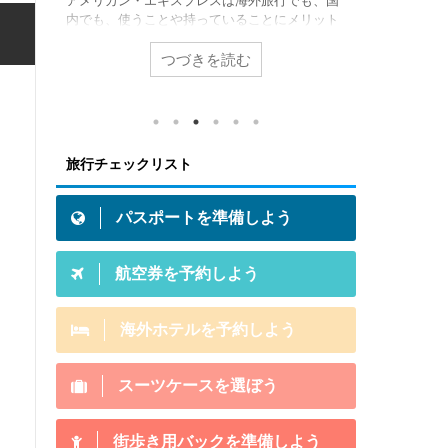
の情報
アメリカン・エキスプレスは海外旅行でも、国
海外旅行に
 キャ
内でも、使うことや持っていることにメリット
テルの予約
した
があるクレジットカード。例えば、アメリカ
のまま旅行
ける方
ン・エキスプレスが提供している特典（海外旅
こで海外ホ
つづきを読む
て、飛
行保険や提携ホテル無料宿泊など）は持ってい
してみたい
知っ
るだけでメリットになります。 とはいえ「あな
すよ！ 海
みでき
たは」アメリカン・エキスプレス・カードを持
比較するの
物と
つことにメリット感じますか？この記事は初め
Expedi
発生
てアメリカン・エキスプレスのクレジットカー
トです。世界
旅行チェックリスト
クの厳
ドを持って旅行に行くメリットがあるか否かの
載ホテル数
必要
参考記事です。 結論から言うと「これまでの海
のサイトか
外旅行をグレードアップさせるクレカ」それが
コールセンタ
パスポートを準備しよう
アメ ...
航空券を予約しよう
海外ホテルを予約しよう
スーツケースを選ぼう
街歩き用バックを準備しよう