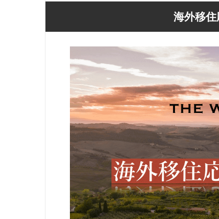
先日9月3日に発売されたばかりのアクションカ
アクションカメラの
海外移住
メラ「AKASO Brave 7 LE」をレビューしま
GoPro。 GoPr
つづきを読む
つ
す。 こちらは、欧米のAmazonでランキング1
方は簡単？ 水中で
位、年間50万台以上売り上げている
いんだけど耐久性は
「AKASO」ブランドの最上位機種です。
メラとどう違うの？
「GoProの約3分の1の価格で、かなりの高性
際に使ってみて感じ
能！」 そのスペックに嘘偽りはないのか？サン
てみたいと思います。 2
プルを提供いただきガッツリ使ってみました。
ブレない最強のアク
本記事では、実際に使って感じたことをもとに
Action」が発表さ
気になる疑問を一つずつ解説していきます。
よりも価格が安く、
「AKASO Brave 7 LE」ってどんなカメラ？ 格
いので、現時点で一
安だけど性能 ...
す。 G ...