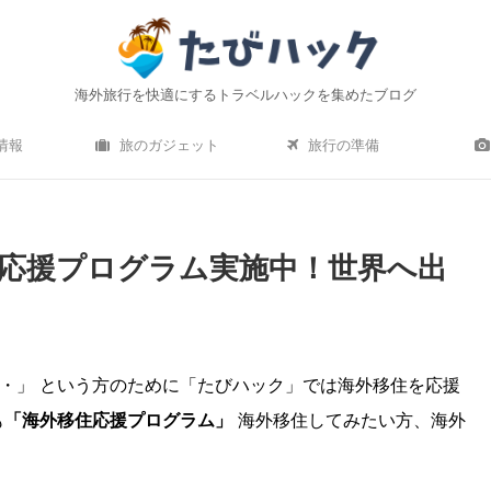
海外旅行を快適にするトラベルハックを集めたブログ
情報
旅のガジェット
旅行の準備
応援プログラム実施中！世界へ出
・」 という方のために「たびハック」では海外移住を応援
も
「海外移住応援プログラム」
海外移住してみたい方、海外
ro）水中撮影レビュー｜海
機内持ち込みにおすすめの軽量小型ス
 はおすすめ？初心者でも使い
ース10選！【2020年最新】
方は簡単？